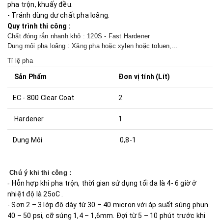
pha trộn, khuấy đều.
- Tránh dùng dư chất pha loãng.
Quy trình thi công :
Chất đóng rắn nhanh khô : 120S - Fast Hardener
Dung môi pha loãng : Xăng pha hoặc xylen hoặc toluen,...
Tỉ lệ pha
Sản Phẩm
Đơn vị tính (Lít)
EC - 800 Clear Coat
2
Hardener
1
Dung Môi
0,8-1
Chú ý khi thi công :
-
Hỗn hợp khi pha trộn, thời gian sử dụng tối đa là 4- 6 giờ ở
nhiệt độ là 25oC .
-
Sơn 2 – 3 lớp độ dày từ 30 – 40 micron với áp suất súng phun
40 – 50 psi, cỡ súng 1,4 – 1,6mm. Đợi từ 5 – 10 phút trước khi