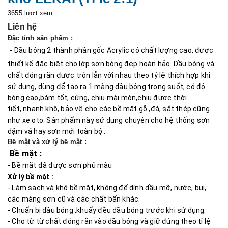
a
3655 lượt xem
t
Liên hệ
i
Đặc tính sản phẩm :
- Dầu bóng 2 thành phần gốc Acrylic có chất lượng cao, được
o
thiết kế đặc biệt cho lớp sơn bóng đẹp hoàn hảo. D
ầu bóng và
n
chất đóng rắn được trộn lẫn với nhau theo tỷ lệ thích hợp khi
sử dụng, dùng để tạo ra 1 màng dầu bóng trong suốt, có độ
bóng cao,bám tốt, cứng, chịu mài mòn,c
hịu được thời
tiết, nhanh khô, bảo vệ cho các bề mặt gỗ ,đá, sắt thép cũng
như xe oto. S
ản phẩm này sử dụng chuyên cho hệ thống sơn
dặm vá hay sơn mới toàn bộ .
Bề mặt và xử lý bề mặt :
Bề mặt :
-
Bề mặt đã được sơn phủ màu
Xử lý bề mặt :
- Làm sạch và khô bề mặt, không để dính dầu mỡ, nước, bụi,
các màng sơn cũ và các chất bẩn khác.
- Chuẩn bị dầu bóng ,k
huấy đều dầu bóng trước khi sử dụng.
- Cho từ từ chất đóng rắn vào dầu bóng và giữ đúng theo tỉ lệ