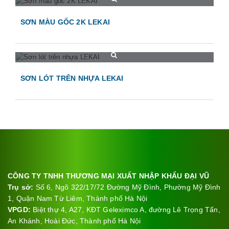
SƠN MÀU GỐC 2K LEKAI
SƠN LÓT TRÊN NHỰA LEKAI
CÔNG TY TNHH THƯƠNG MẠI XUẤT NHẬP KHẨU ĐẠI VŨ
Trụ sở:
Số 6, Ngõ 322/17/72 Đường Mỹ Đình, Phường Mỹ Đình
1, Quận Nam Từ Liêm, Thành phố Hà Nội
VPGD:
Biệt thự 4, A27, KĐT Geleximco A, đường Lê Trọng Tấn,
An Khánh, Hoài Đức, Thành phố Hà Nội