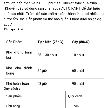
sơn lớp tiếp theo và 20 – 30 phút sau khi kết thúc quá trình
.
Khuyến cáo sử dụng sản phẩm của AUTO PAINT để đạt hiệu
-
quả cao nhất. Tránh để sản phẩm hoàn thành ở nơi có nhiều bụi
nước ẩm ướt. Sản phẩm có thể bảo quản 1 năm dưới nhiệt độ
25oC
Thời gian khô :
Sản Phẩm
Tự nhiên (25
C)
Sấy (80
C)
o
o
Khô không bám
25 – 30 phút
10 phút
bụi
Khô cho đánh
24 giờ
60 phút
bóng
Khô hoàn toàn
48 giờ
90 phút
Quy cách :
Sản phẩm
Quy cách
Dầu bóng
1l / hộp