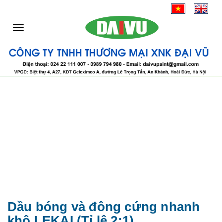
|
T
o
g
g
l
e
n
a
v
i
Dầu bóng và đông cứng nhanh
g
khô LEKAI (Tỉ lê 2:1)