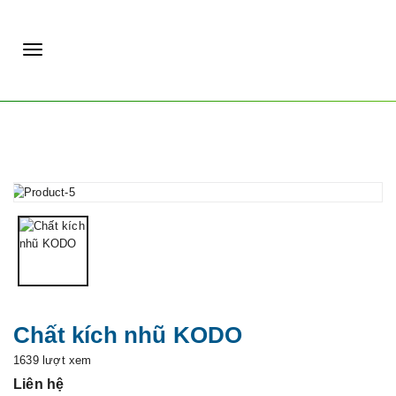
|
T
o
g
g
l
e
n
a
v
Chất kích nhũ KODO
i
1639 lượt xem
g
Liên hệ