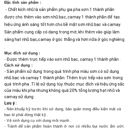
a
Đặc tính sản phẩm :
- Chất kích nhũ là sản phẩm phụ gia pha sơn 1 thành phần
t
được cho thêm vào sơn nhũ bạc, camay 1 thành phần để tạo
i
hiệu ứng ánh sáng tốt hơn cho bề mặt sơn nhũ bạc và camay.
o
Sản phẩm cung cấp có dạng trong mờ, khi thêm vào giúp làm
sáng hạt nhũ bạc,camay ở góc thẳng và hơn nữa ở góc nghiêng
n
.
Mục đích sử dụng :
- Được thêm trực tiếp vào sơn nhũ bạc, camay 1 thành phần .
Cách sử dụng :
- Sản phẩm sử dụng trong quá trình pha màu sơn có sử dụng
nhũ bạc và camay 1 thành phần. Thêm trực tiếp vào sơn trong
quá trình pha .Tỉ lệ sử dụng tùy thuộc mục đích và hiệu ứng sắc
của màu khi pha nhưng không quá 20% tổng lượng hạt nhũ và
camay sử dụng .
Lưu ý :
- Nên khuấy kỹ trước khi sử dụng, bảo quản trong điều kiện mát và
bao bì phải đóng thật kỹ .
- Vệ sinh dụng cụ với dung môi mạnh .
- Tránh để sản phẩm hoàn thành ở nơi có nhiều bụi nước ẩm ướt.