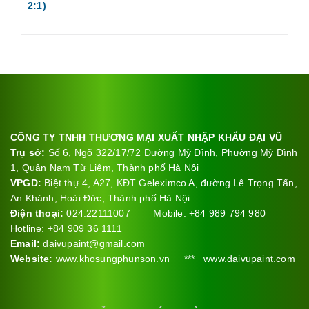
2:1)
CÔNG TY TNHH THƯƠNG MẠI XUẤT NHẬP KHẨU ĐẠI VŨ
Trụ sở:
Số 6, Ngõ 322/17/72 Đường Mỹ Đình, Phường Mỹ Đình
1, Quận Nam Từ Liêm, Thành phố Hà Nội
VPGD:
Biệt thự 4, A27, KĐT Geleximco A, đường Lê Trọng Tấn,
An Khánh, Hoài Đức, Thành phố Hà Nội
Điện thoại:
024.22111007 Mobile: +84 989 794 980
Hotline: +84 909 36 1111
Email:
daivupaint@gmail.com
Website:
www.khosungphunson.vn *** www.daivupaint.com