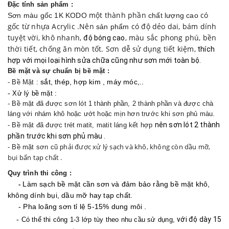
a
Đặc tính sản phẩm :
một thành phần
có
Sơn màu gốc 1K KODO
chất lượng cao
t
gốc từ nhựa Acrylic .Nên
có độ dẻo dai, bám dính
sản phẩm
tuyệt vời, khô nhanh,
, màu sắc phong phú, bền
i
độ bóng cao
thời tiết, chống ăn mòn tốt. Sơn dễ sử dụng tiết kiệm,
thích
o
hợp với mọi loại hình sửa chữa cũng như sơn mới toàn bộ.
Bề mặt và sự chuẩn bị bề mặt :
n
sắt, thép, hợp kim , máy móc,..
- Bề Mặt :
-
Xử lý bề mặt :
- Bề mặt đã được sơn lót 1 thành phần, 2 thành phần và được chà
láng với nhám khô hoặc ướt hoặc mịn hơn trước khi sơn phủ màu.
nên sơn lót 2 thành
- Bề mặt đã được trét matit, matit láng kết hợp
phần trước khi sơn phủ màu .
hải được xử lý sạch và khô, không còn dầu mỡ,
- Bề mặt sơn cũ p
bụi bẩn tạp chất .
Quy trình thi công :
Làm sạch bề mặt cần sơn và đảm bảo rằng bề mặt khô,
-
không dính bụi, dầu mỡ hay tạp chất.
- Pha loãng sơn tỉ lệ 5-15% dung môi .
-
với độ dày 15
Có thể thi công 1-3 lớp tùy theo nhu cầu sử dụng,