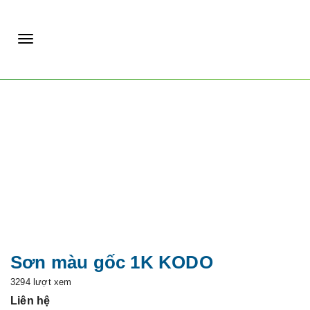
|
T
o
g
g
l
e
n
a
v
Sơn màu gốc 1K KODO
i
3294 lượt xem
g
Liên hệ