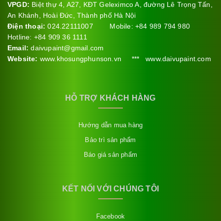
VPGD:
Biệt thự 4, A27, KĐT Geleximco A, đường Lê Trọng Tấn,
An Khánh, Hoài Đức, Thành phố Hà Nội
Điện thoại:
024.22111007 Mobile: +84 989 794 980
Hotline: +84 909 36 1111
Email:
daivupaint@gmail.com
Website:
www.khosungphunson.vn *** www.daivupaint.com
HỖ TRỢ KHÁCH HÀNG
Hướng dẫn mua hàng
Bảo trì sản phẩm
Báo giá sản phẩm
KẾT NỐI VỚI CHÚNG TÔI
Facebook