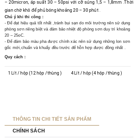
– 20micron, áp suất 30 – 50psi với cỡ súng 1,5 – 1,8mm .Thời
gian chờ khô để phủ bóng khoảng 20 – 30 phút .
Chú ý khi thi công :
- Để đạt hiệu quả tốt nhất ,tránh bụi sạn do môi trường nên sử dụng
phòng sơn riêng biệt và đảm bảo nhiệt độ phòng sơn duy trì khoảng
20 – 25
C.
o
- Để đảm bảo màu pha được chính xác nên sử dụng những lon sơn
gốc mới,chuẩn và khuấy đều trước để hỗn hợp được đồng nhất .
Quy cách :
1 Lít / hộp (12 hộp /thùng )
4 Lít / hộp (4 hộp /thùng )
THÔNG TIN CHI TIẾT SẢN PHẨM
CHÍNH SÁCH