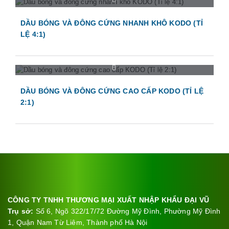
DẦU BÓNG VÀ ĐÔNG CỨNG NHANH KHÔ KODO (TỈ
LỆ 4:1)
DẦU BÓNG VÀ ĐÔNG CỨNG CAO CẤP KODO (TỈ LỆ
2:1)
CÔNG TY TNHH THƯƠNG MẠI XUẤT NHẬP KHẨU ĐẠI VŨ
Trụ sở:
Số 6, Ngõ 322/17/72 Đường Mỹ Đình, Phường Mỹ Đình
1, Quận Nam Từ Liêm, Thành phố Hà Nội